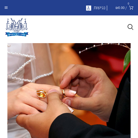
0
| נגישות
₪
0.00
/