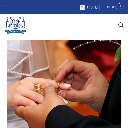
0
| נגישות
₪
0.00
/