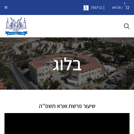
0
| נגישות
₪
0.00
/
בלוג
שיעור פרשת וארא תשפ"ה