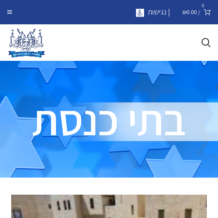
0
| נגישות
₪
0.00
/
בתי כנסת