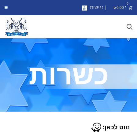
0
| נגישות
₪
0.00
/
כשרות
נווט לכאן: