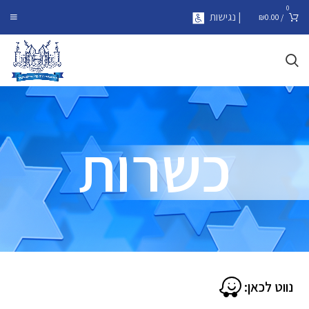
0
| נגישות
₪
0.00
/
כשרות
נווט לכאן: