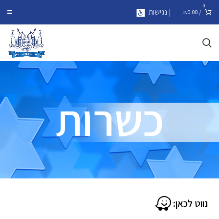
0
| נגישות
₪
0.00
/
כשרות
נווט לכאן: