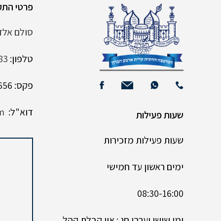
פרטי התק
סולם אלדד 6 קרית
טלפון:
83
פקס: 02-9961656
דוא"ל:
m
שעות פעילות
שעות פעילות מזכירות
ימים ראשון עד חמישי
08:30-16:00
ימי שישי וערבי חג : אין קבלת קהל