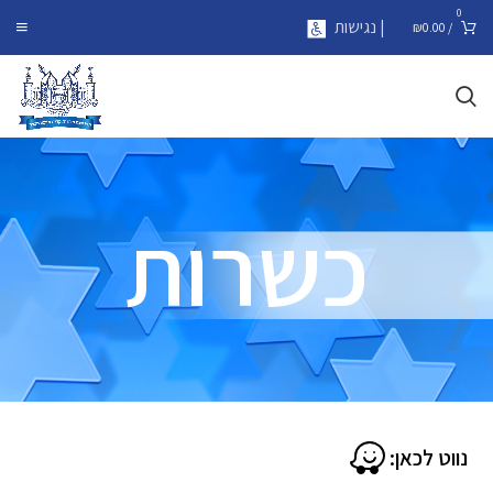
0
| נגישות
₪
0.00
/
כשרות
נווט לכאן: