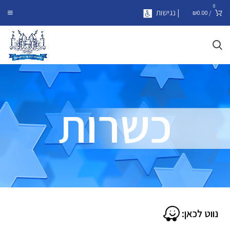
0
| נגישות
₪
0.00
/
כשרות
נווט לכאן: