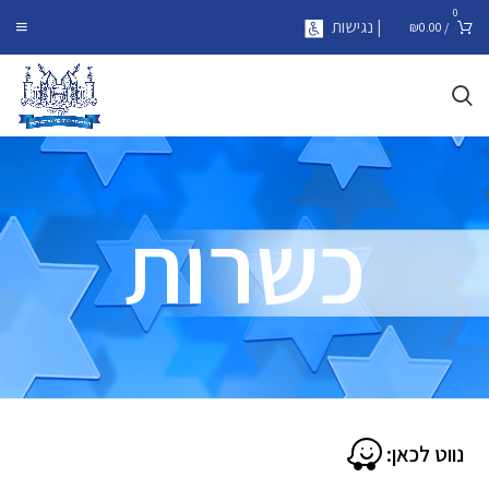
0
| נגישות
₪
0.00
/
כשרות
נווט לכאן: