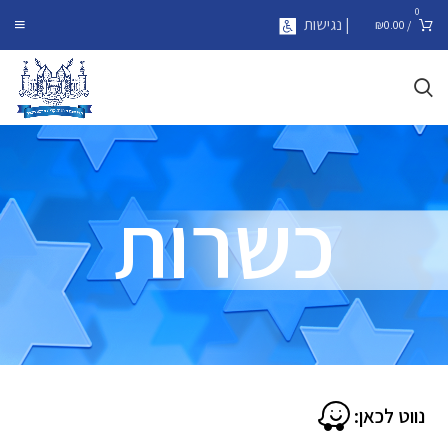
0
| נגישות
₪
0.00
/
כשרות
נווט לכאן: