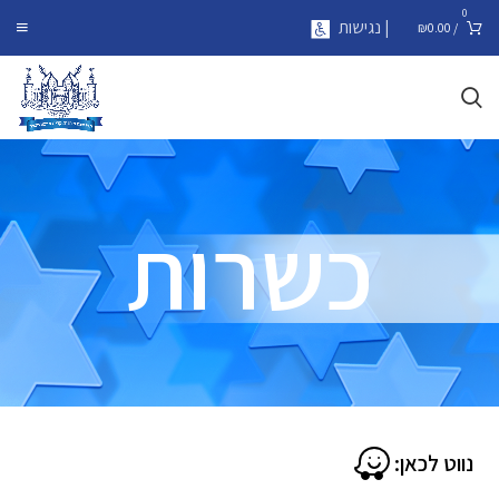
0
| נגישות
₪
0.00
/
כשרות
נווט לכאן: