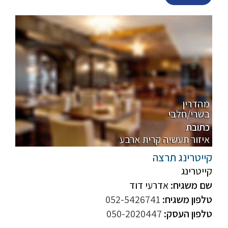
מהדרין
בשרי/חלבי
כתובת
איזור תעשיה קרית ארבע
קייטרינג תרצה
קייטרינג
שם משגיח:
אדרעי דוד
טלפון משגיח:
052-5426741
טלפון העסק:
050-2020447