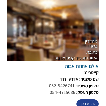
מהדרין
בשרי
כתובת
איזור תעשיה קרית ארבע
אולם אחוזת אבות
קייטרינג
שם משגיח:
אדרעי דוד
טלפון משגיח:
052-5426741
טלפון העסק:
054-4715086
למידע נוסף