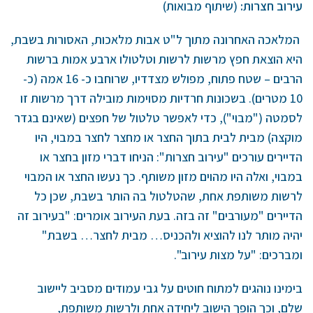
עירוב חצרות:
(שיתוף מבואות)
המלאכה האחרונה מתוך ל"ט אבות מלאכות, האסורות בשבת,
היא הוצאת חפץ מרשות לרשות וטלטולו ארבע אמות ברשות
הרבים – שטח פתוח, מפולש מצדדיו, שרוחבו כ- 16 אמה (כ-
10 מטרים). בשכונות חרדיות מסוימות מובילה דרך מרשות זו
לסמטה ("מבוי"), כדי לאפשר טלטול של חפצים (שאינם בגדר
מוקצה) מבית לבית בתוך החצר או מחצר לחצר במבוי, היו
הדיירים עורכים "עירוב חצרות": הניחו דברי מזון בחצר או
במבוי, ואלה היו מהוים מזון משותף. כך נעשו החצר או המבוי
לרשות משותפת אחת, שהטלטול בה הותר בשבת, שכן כל
הדיירים "מעורבים" זה בזה. בעת העירוב אומרים: "בעירוב זה
יהיה מותר לנו להוציא ולהכניס… מבית לחצר… בשבת"
ומברכים: "על מצות עירוב".
בימינו נוהגים למתוח חוטים על גבי עמודים מסביב ליישוב
שלם, וכך הופך הישוב ליחידה אחת ולרשות משותפת,