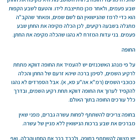
שבע פעמים, ולאחר מכן מתייצבת לידו. והטעם לשבע הקפות
הוא כדי לרמז שהנישואין הם לשם שמים, ומאחר שהקב"ה
מתגלה בשבעה רקיעים, לכן הכלה מקיפה את החתן שבע
פעמים. בני עדות המזרח לא נהגו שהכלה מקיפה את החתן.
החופה
על פי מנהג האשכנזים יש להעמיד את החופה דווקא מתחת
לרקיע השמים, לסימן ברכה שיהא זרעם של החתן והכלה
ככוכבי השמים (רמ"א אה"ע סא, א). אבל הספרדים לא נהגו
להקפיד לערוך את החופה דווקא תחת רקיע השמים, ובדרך
כלל עורכים החופה בתוך האולם.
בחופה צריכים להשתתף לפחות עשרה גברים, מפני שאין
מברכים את שבע ברכות הנישואין ללא מניין של עשרה.
יש מצווה להשתתף בחופה, ולכבד בכך את החתן והכלה, ואף