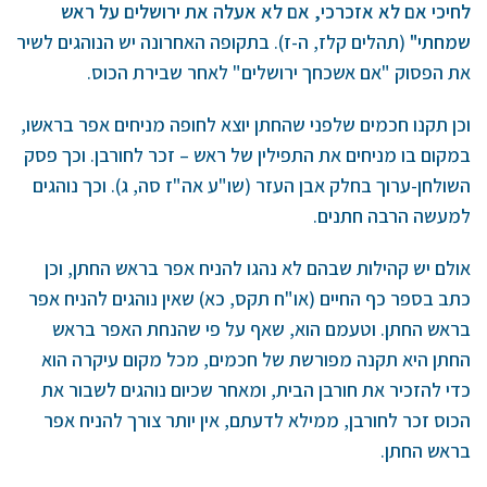
לחיכי אם לא אזכרכי, אם לא אעלה את ירושלים על ראש
שמחתי"
(תהלים קלז, ה-ז). בתקופה האחרונה יש הנוהגים לשיר
את הפסוק "אם אשכחך ירושלים" לאחר שבירת הכוס.
וכן תקנו חכמים שלפני שהחתן יוצא לחופה מניחים אפר בראשו,
במקום בו מניחים את התפילין של ראש – זכר לחורבן. וכך פסק
השולחן-ערוך בחלק אבן העזר (שו"ע אה"ז סה, ג). וכך נוהגים
למעשה הרבה חתנים.
אולם יש קהילות שבהם לא נהגו להניח אפר בראש החתן, וכן
כתב בספר כף החיים (או"ח תקס, כא) שאין נוהגים להניח אפר
בראש החתן. וטעמם הוא, שאף על פי שהנחת האפר בראש
החתן היא תקנה מפורשת של חכמים, מכל מקום עיקרה הוא
כדי להזכיר את חורבן הבית, ומאחר שכיום נוהגים לשבור את
הכוס זכר לחורבן, ממילא לדעתם, אין יותר צורך להניח אפר
בראש החתן.