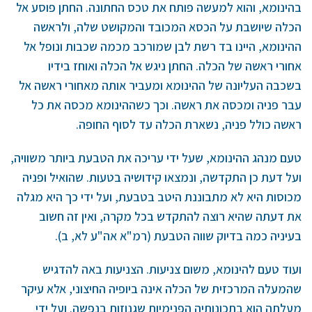
בהינומא, והוא למעשה פותח את טכס החתונה. החתן פוסע אל
הכלה שיושבת על הכסא המכובד והמקושט שלה, ולראשה
ההינומא, היינו בד רשת לבן שמורכב מכמה שכבות ונופל אל
אחורי ראשה של הכלה. החתן ניגש אל הכלה ואוחז בידיו
בשכבה העליונה של ההינומא ומעביר אותה מאחורי ראשה אל
עבר פניה ומכסה את ראשה. וכך כשההינומא מכסה את כל
ראשה כולל פניה, נשארת הכלה עד לסוף החופה.
טעם מנהג ההינומא, שעל ידי עריכה את הטבעת ביותר משוויה,
ועל דעת כן התקדשה, ונמצאו קידושיה בטעות. שהואיל ופניה
מכוסות היא לא מתבוננת היטב בטבעת, ועל ידי כך היא מגלה
את דעתה שהיא רוצה להתקדש בכל מקרה, ואין זה חשוב
בעיניה כמה בדיוק שווה הטבעת (רמ"א אה"ע לא, ב).
ועוד טעם להינומא, משום צניעות. הצניעות באה להדגיש
שהמעלה המרכזית של הכלה אינה ביופיה החיצוני, אלא עיקר
מעלתה הוא בתכונותיה הפנימיות שגנוזות בנפשה. ועל ידי