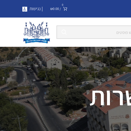
0
| נגישות
₪
0.00
/
רות