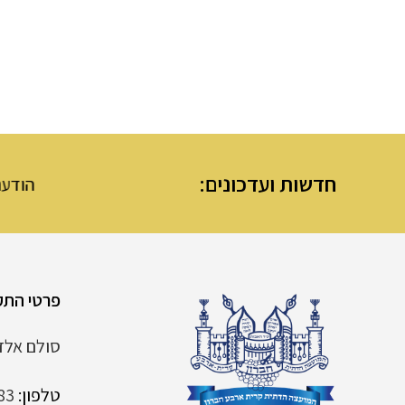
חדשות ועדכונים:
הודעת מנהלת מערת ה
פרטי התק
סולם אלדד 6 קרית
טלפון:
83