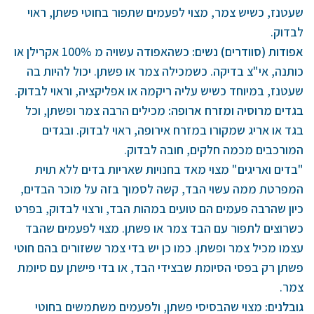
שעטנז, כשיש צמר, מצוי לפעמים שתפור בחוטי פשתן, ראוי
לבדוק.
אפודות (סוודרים) נשים
:
כשהאפודה עשויה מ 100% אקרילן או
כותנה, אי"צ בדיקה. כשמכילה צמר או פשתן. יכול להיות בה
שעטנז, במיוחד כשיש עליה ריקמה או אפליקציה, וראוי לבדוק.
בגדים מרוסיה ומזרח ארופה
:
מכילים הרבה צמר ופשתן, וכל
בגד או אריג שמקורו במזרח אירופה, ראוי לבדוק. ובגדים
המורכבים מכמה חלקים, חובה לבדוק.
"בדים ואריגים" מצוי מאד בחנויות שאריות בדים ללא תוית
המפרטת ממה עשוי הבד, קשה לסמוך בזה על מוכר הבדים,
כיון שהרבה פעמים הם טועים במהות הבד, ורצוי לבדוק, בפרט
כשרוצים לתפור עם הבד צמר או פשתן. מצוי לפעמים שהבד
עצמו מכיל צמר ופשתן. כמו כן יש בדי צמר ששזורים בהם חוטי
פשתן רק בפסי הסיומת שבצידי הבד, או בדי פישתן עם סיומת
צמר.
גובלנים
:
מצוי שהבסיסי פשתן, ולפעמים משתמשים בחוטי