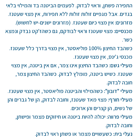
התפירה פשתן, וראוי לבדוק. לפעמים הביטנה בד והמילוי בלאי
בגדים. אבל מגפיים זולות זולות ללא תפירות, אין מצוי שעטנז.
מזרונים
:
אין מצוי כיום שעטנז. (מזרונים ישנים-יש לחשוש).
מכנסיים
:
מצוי שעטנז וראוי לבודקם, גם כשהז'קט נבדק ונמצא
כשר.
כשהבד החיצון 100% פוליאסטר, אין מצוי בדרך כלל שעטנז.
מכנסי ג'ינס, אין מצוי שעטנז.
מעילי גשם
:
כשהבד החיצון אינו צמר, אם אין ביטנה, אין מצוי
שעטנז. כשיש ביטנה, מומלץ לבדוק. כשהבד החיצון צמר,
חובה לבדוק.
מעילי "דובון":
כשהמילוי והביטנה פוליאסטר, אין מצוי שעטנז.
מעילי חורף
:
מצוי מאד שעטנז, וחובה לבדוק, הן של גברים והן
של נשים, הן קצרים והן ארוכים.
מעילי פרוו
ה:
יכולה להיות ביטנה או חיזוקים מצמר ופישתן,
וחובה לבדוק.
נעלי ב
ית
:
כשעשויים מצמר או פשתן ראוי לבדוק.