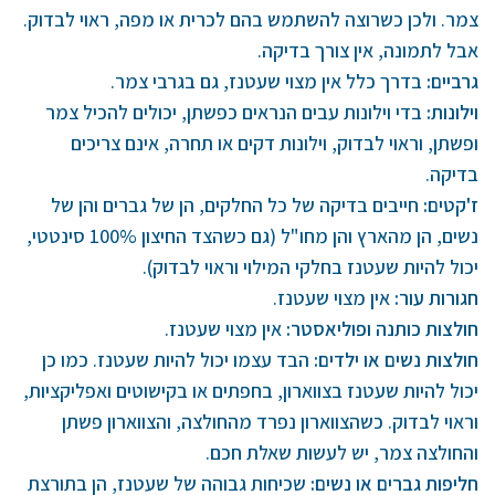
צמר. ולכן כשרוצה להשתמש בהם לכרית או מפה, ראוי לבדוק.
אבל לתמונה, אין צורך בדיקה.
גרביים
:
בדרך כלל אין מצוי שעטנז, גם בגרבי צמר.
וילונות
:
בדי וילונות עבים הנראים כפשתן, יכולים להכיל צמר
ופשתן, וראוי לבדוק, וילונות דקים או תחרה, אינם צריכים
בדיקה.
ז'קטים:
חייבים בדיקה של כל החלקים, הן של גברים והן של
נשים, הן מהארץ והן מחו"ל (גם כשהצד החיצון 100% סינטטי,
יכול להיות שעטנז בחלקי המילוי וראוי לבדוק).
חגורות עור:
אין מצוי שעטנז.
חולצות כותנה ופוליאסטר
:
אין מצוי שעטנז.
חולצות נשים או ילדים
:
הבד עצמו יכול להיות שעטנז. כמו כן
יכול להיות שעטנז בצווארון, בחפתים או בקישוטים ואפליקציות,
וראוי לבדוק. כשהצווארון נפרד מהחולצה, והצווארון פשתן
והחולצה צמר, יש לעשות שאלת חכם.
חליפות גברים או נשים
:
שכיחות גבוהה של שעטנז, הן בתורצת