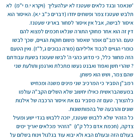
'שנאמר ובגד כלאים שעטנז לא יעלהעליך
(ויקרא י.מ י"מ) לא
תלבש שעטנז צמר ופשתים יחדו (דברים כ"ב י.א). האיסור הוא
איסור לבישה, אבל אין איסור לסחור באריגי שעטנז
.
דין זה הוא אחר מחוקי התורה שנלאו חכמים למצוא להם
טעם
.
הרמב"ם אומר שאסור משום חוקות הגויים, שכך לבשו
כומרי הגויים לכבוד אליליהם (מורה נבוכים ג,ל"ז). ואין הטעם
הזה מחוור כלל, כי מדוע כהני ה' לבשו שעטנז בשעת עבודתם
? שהרי חשן ואפוד ואבנט נעשו מתכלת וארגמן ותולעת שני
שהם צמר, ושש הוא פשתן
.
רמב"ן הסביר כי המרכיב שני מינים משנה ומכחיש
במעשהבראשית כאילו יחשוב שלא השלים הקב"ה עולמו
כלהצורך
.
טעם זה מסביר גם את איסור הרכבה של אילנות
שונים והרבעה של בהמותשונות
.
כל הזהיר שלא ללבוש שעטנז, יזכה ללבוש בגדי ישע ומעיל
צדקה, (חכמת אדם כלל ק"ו) "הזהיר מכלאים יאריך ימים
בעולם הזה ובעולם הבא ולא יבוא עוד בגלגול וינוח בשלום על