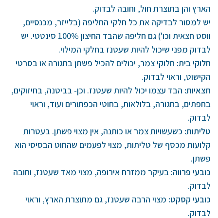
הארץ והן בתוצרת חול, וחובה לבדוק.
יש למסור לבדיקה את כל חלקי החליפה (בלייזר, מכנסיים,
ווסט חצאית וכו') גם חליפה שהבד החיצון 100% סינטטי. יש
לבדוק מפני שיכול להיות שעטנז בחלקי המילוי.
חלוקי בית
:
חלוקי צמר, יכולים להכיל פשתן בחגורה או בסרטי
הקישוט, וראוי לבדוק.
חצאיות
:
הבד עצמו יכול להיות שעטנז. וכן- בביטנה, בחיזוקים,
בחפתים, בחגורה, בלולאות, בחוטי הכפתורים ועוד, וראוי
לבדוק.
טליתות
:
כשעשויות צמר או כותנה, אין מצוי פשתן. בעטרות
קלועות מכסף של טליתות, מצוי לפעמים שהחוט הבסיסי הוא
פשתן.
כובעי פרווה
:
בעיקר ממזרח אירופה, מצוי מאד שעטנז, וחובה
לבדוק.
כובעי קסקט
:
מצוי הרבה שעטנז, גם מתוצרת הארץ, וראוי
לבדוק.