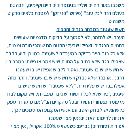
משכבו באור החיים ויוליד בנים צדיקים חיים וקיימים, ויזכה גם
בעולם הזה לכל טוב" (פירוש "פני זקן" למסכת כלאים פרק ט'
משנה ט'
חשש שעטנז במבחר בגדים וחפצים
הערה
:
יש להזהר, לא לסמוך על בדיקות מדגמיות שעושים
בחנויות הבגדים. ואפילו שבעלי החנות הם שומרי תורה ומצוות,
אלא כל בגד חייב בדיקה במעבדה לשעטנז. כמו כן ידוע הדבר
שאפילו בגד שלא כתוב על התוית שיש צמר או פשתן במרכיביו,
יש חשש שיש בו שעטנז. ואסור ללבוש אפילו יש בו שעטנז
דרבנן, או בגד שלא נבדק ויש חשש שיש בו שעטנז. ויותר מזה
אפילו בגד שיש עליו תוית "ללא שעטנז" יש חשש שיש בו
שעטנז, כיון שלא לכל התויות יש גיבוי מעבדתי, ויש מקום לברר
מי עומד מאחורי התוית. ובכל מהקרים הנ"ל אם מתעורר ספק
כלשהוא יש לבדוק היטב עם אנשי המקצוע המוסמכים לכך.
אזניות לחימום האזניים
:
אין מצוי שעטנז.
אפודות (סוודרים) גברים
:
כשעשוי מ100% אקרילן, אין מצוי