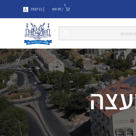
0
| נגישות
₪
0.00
/
עצה