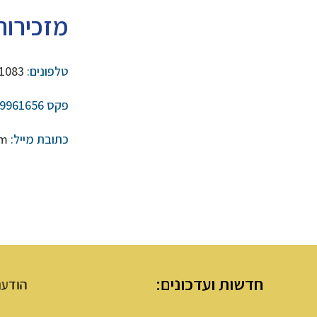
מזכירות
טלפונים:
1083
פקס 02-9961656
כתובת מייל:
om
חדשות ועדכונים:
הודעת מנהלת מערת